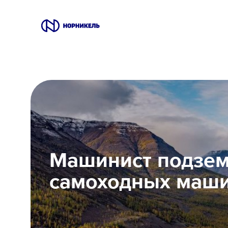
Вакансии
Производство
Офис
IT
Машинист подзе
Студентам
самоходных маши
Школьникам
Локации