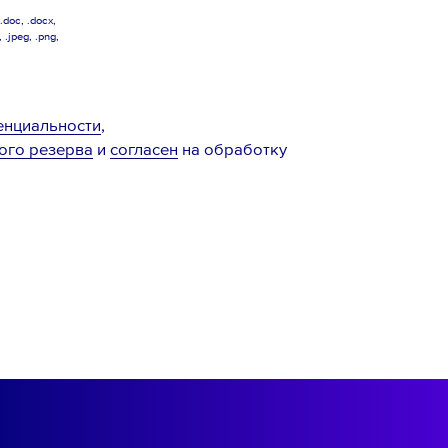
doc, .docx,
, .jpeg, .png,
енциальности
,
ого резерва
и
согласен
на обработку