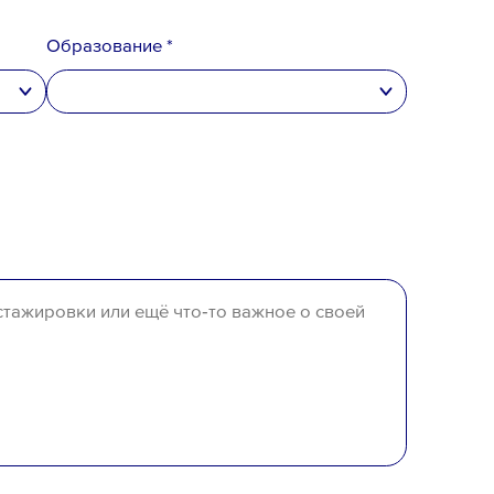
Образование *
высшее
неполное высшее
среднее специальное
среднее
отсутствует