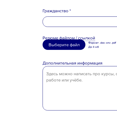
Гражданство *
Российская Федерация
Резюме
файлом
/
ссылкой
Беларусь
Формат .doc или .pdf
Выберите файл
До 4 мб
Казахстан
Таджикистан
Дополнительная информация
Узбекистан
Иное