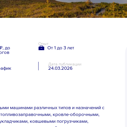
Опыт
₽, до
От 1 до 3 лет
огов
Дата публикации
рафик
24.03.2026
я
ыми машинами различных типов и назначений с
: топливозаправочными, кровле-оборочными,
укладчиками, ковшевыми погрузчиками,