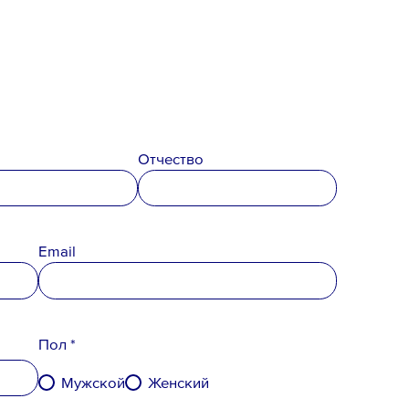
денциальности
,
Отчество
вого резерва
и
согласен
на обработку
Email
Пол *
Мужской
Женский