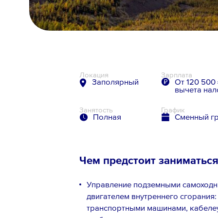
8 800 700-19-43
Локация
Зарплата
Заполярный
От 120 500 
вычета нал
Занятость
График
Полная
Сменный г
Чем предстоит заниматьс
Управление подземными самоходн
двигателем внутреннего сгорания
транспортными машинами, кабеле