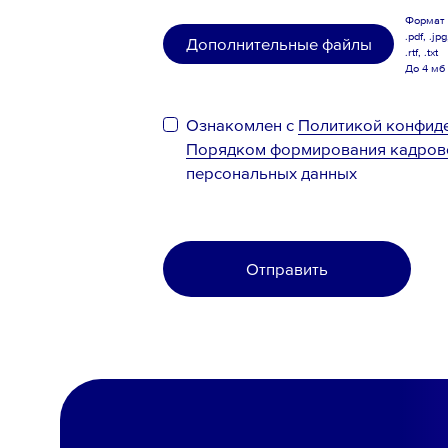
Формат .
.pdf, .jpg
Дополнительные файлы
.rtf, .txt
До 4 мб
Ознакомлен с
Политикой конфид
Порядком формирования кадров
персональных данных
Отправить