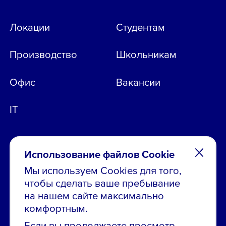
Локации
Студентам
Производство
Школьникам
Офис
Вакансии
IT
Использование файлов Cookie
Мы используем Cookies для того,
чтобы сделать ваше пребывание
Остались вопросы по вакансиям?
на нашем сайте максимально
Звони в контакт-центр:
комфортным.
8 800 700-19-43
Если вы продолжаете просмотр