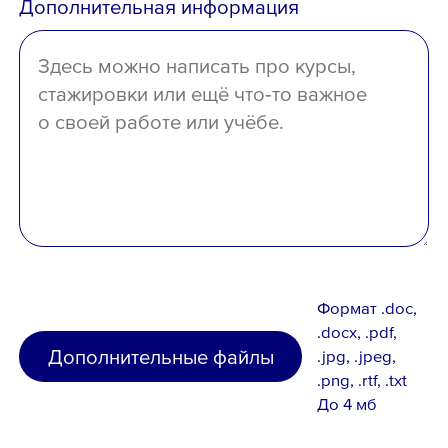
Дополнительная информация
отсутствует
Формат .doc,
.docx, .pdf,
Дополнительные файлы
.jpg, .jpeg,
.png, .rtf, .txt
До 4 мб