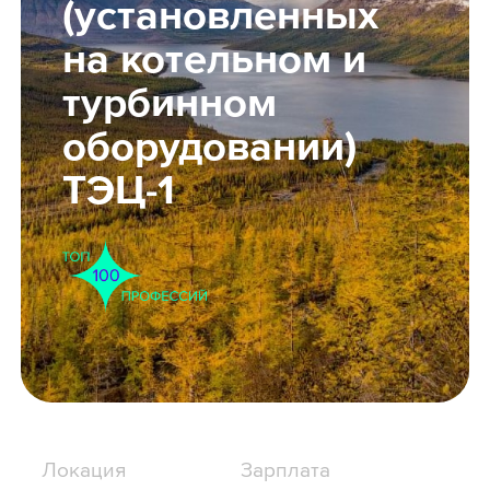
(установленных
Школьникам
на котельном и
турбинном
Локации
оборудовании)
ТЭЦ-1
8 800 700-19-43
Локация
Зарплата