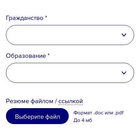
Гражданство *
Российская Федерация
Образование *
Беларусь
Казахстан
высшее
Таджикистан
Резюме
файлом
/
ссылкой
неполное высшее
Узбекистан
Формат .doc или .pdf
Выберите файл
среднее специальное
До 4 мб
Иное
среднее