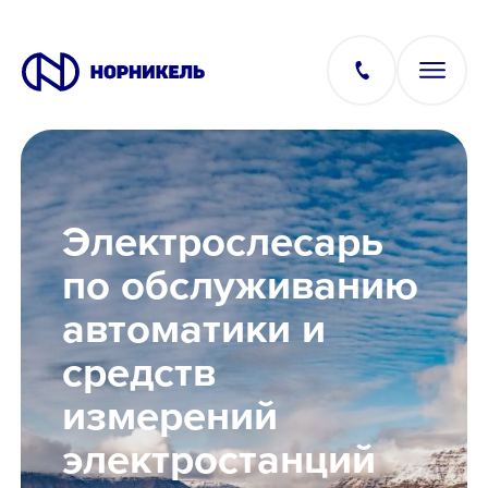
Вакансии
Электрослесарь
Производство
по обслуживанию
автоматики и
Офис
средств
IT
измерений
электростанций
Студентам