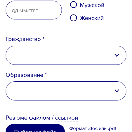
Мужской
Женский
Гражданство *
Российская Федерация
Образование *
Беларусь
Казахстан
высшее
Таджикистан
Резюме
файлом
/
ссылкой
неполное высшее
Узбекистан
Формат .doc или .pdf
Выберите файл