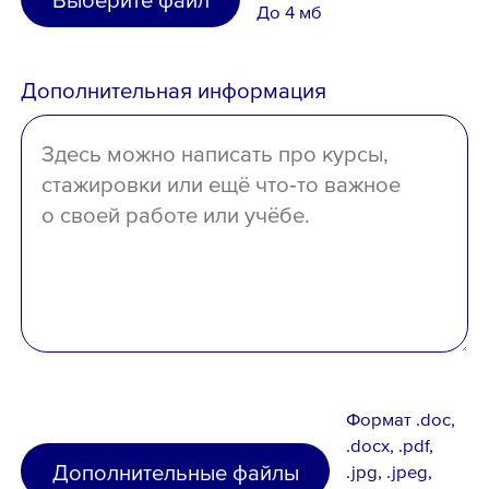
среднее специальное
До 4 мб
Иное
среднее
Дополнительная информация
отсутствует
Формат .doc,
.docx, .pdf,
Дополнительные файлы
.jpg, .jpeg,