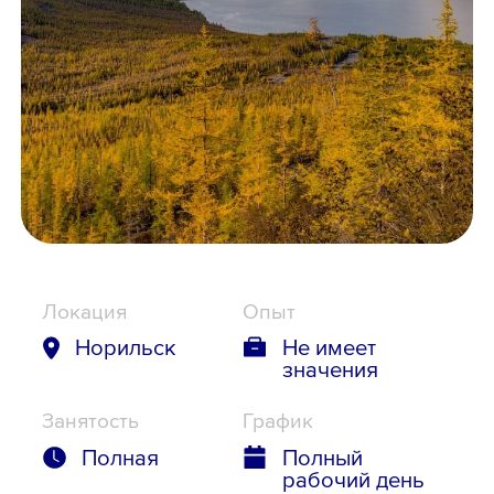
Школьникам
Локации
8 800 700-19-43
Локация
Опыт
Норильск
Не имеет
значения
Занятость
График
Полная
Полный
рабочий день