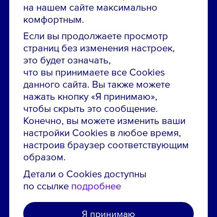
Остались вопросы по вакансиям?
на нашем сайте максимально
Звони в контакт-центр:
комфортным.
8 800 700-19-43
Если вы продолжаете просмотр
страниц без изменения настроек,
Сообщить об ошибке на сайте
это будет означать,
что вы принимаете все Cookies
ПАО «ГМК «Норильский никель»
данного сайта. Вы также можете
Использование материалов сайта
без согласования запрещено.
нажать кнопку «Я принимаю»,
чтобы скрыть это сообщение.
Российская Федерация, 123112, г. Москва, 1-й
Конечно, вы можете изменить ваши
Красногвардейский проезд., д. 15
настройки Cookies в любое время,
Политика конфиденциальности
настроив браузер соответствующим
образом.
Политика использования файлов cookie
Пользовательское соглашение об использовании
Детали о Cookies доступны
сайта
по ссылке
подробнее
Я принимаю