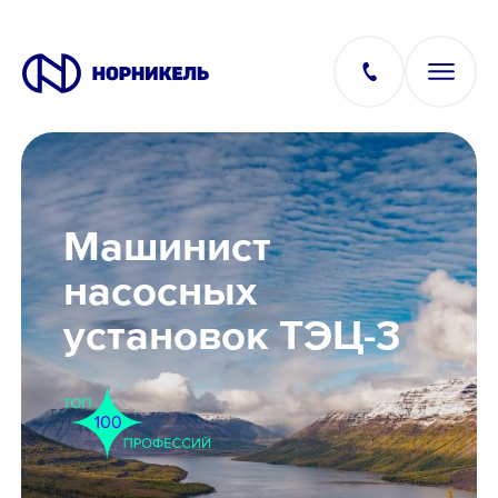
Вакансии
Машинист
Производство
насосных
установок ТЭЦ-3
Офис
IT
Студентам