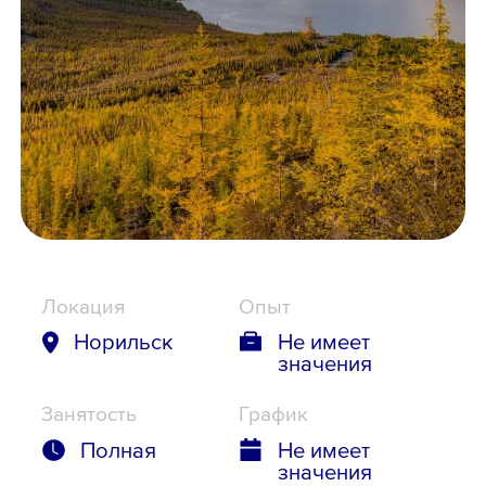
Школьникам
Локации
8 800 700-19-43
Локация
Опыт
Норильск
Не имеет
значения
Занятость
График
Полная
Не имеет
значения