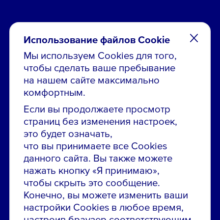
Использование файлов Cookie
Мы используем Cookies для того,
чтобы сделать ваше пребывание
Остались вопросы по вакансиям?
на нашем сайте максимально
Звони в контакт-центр:
комфортным.
8 800 700-19-43
Если вы продолжаете просмотр
страниц без изменения настроек,
Сообщить об ошибке на сайте
это будет означать,
что вы принимаете все Cookies
ПАО «ГМК «Норильский никель»
данного сайта. Вы также можете
Использование материалов сайта
без согласования запрещено.
нажать кнопку «Я принимаю»,
чтобы скрыть это сообщение.
Российская Федерация, 123112, г. Москва, 1-й
Конечно, вы можете изменить ваши
Красногвардейский проезд., д. 15
настройки Cookies в любое время,
Политика конфиденциальности
настроив браузер соответствующим