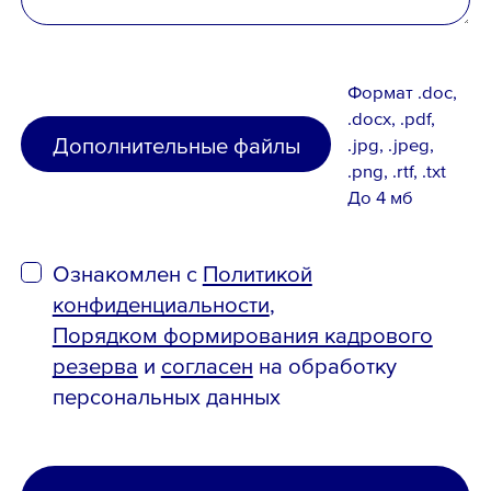
Порядком формирования кадрового
резерва
и
согласен
на обработку
персональных данных
Формат .doc,
.docx, .pdf,
Дополнительные файлы
.jpg, .jpeg,
.png, .rtf, .txt
До 4 мб
Ознакомлен с
Политикой
конфиденциальности
,
Порядком формирования кадрового
резерва
и
согласен
на обработку
персональных данных