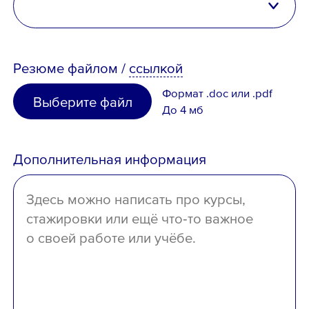
Казахстан
высшее
Таджикистан
Вопрос *
Резюме
файлом
/
ссылкой
неполное высшее
Узбекистан
Формат .doc или .pdf
Выберите файл
среднее специальное
До 4 мб
Иное
среднее
Дополнительная информация
отсутствует
Ознакомлен с
Политикой
конфиденциальности
,