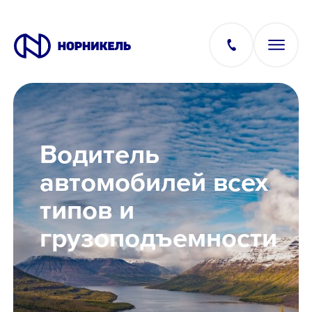
Вакансии
Водитель
Производство
автомобилей всех
типов и
Офис
грузоподъемности
IT
Студентам