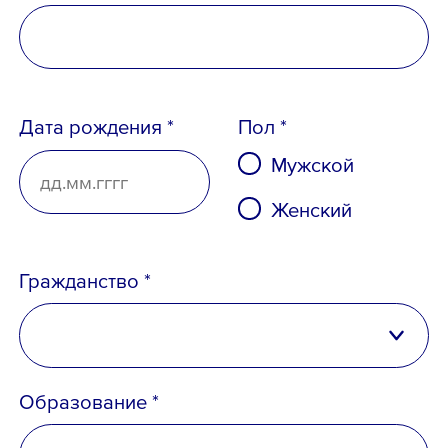
Дата рождения *
Пол *
Мужской
Женский
Телефон *
Гражданство *
Российская Федерация
Email *
Образование *
Беларусь