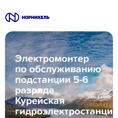
Вакансии
Электромонтер
Производство
по обслуживанию
подстанции 5-6
Офис
разряда
IT
Курейская
гидроэлектростанци
Студентам