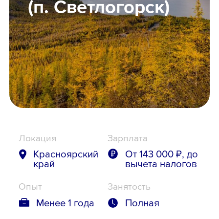
(п. Светлогорск)
Школьникам
Локации
8 800 700-19-43
Локация
Зарплата
Красноярский
От 143 000 ₽, до
край
вычета налогов
Опыт
Занятость
Менее 1 года
Полная