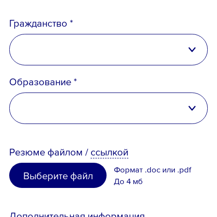
Гражданство *
Российская Федерация
Образование *
Беларусь
Казахстан
высшее
Таджикистан
Резюме
файлом
/
ссылкой
неполное высшее
Узбекистан
Формат .doc или .pdf
Выберите файл
среднее специальное
До 4 мб
Иное
среднее
Дополнительная информация