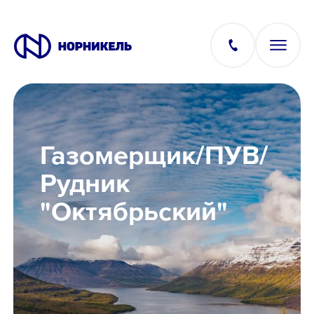
Вакансии
Газомерщик/ПУВ/
Производство
Рудник
"Октябрьский"
Офис
IT
Студентам