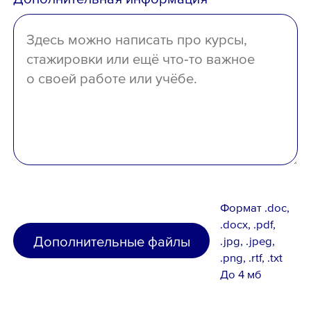
отсутствует
Формат .doc,
.docx, .pdf,
Дополнительные файлы
.jpg, .jpeg,
.png, .rtf, .txt
До 4 мб