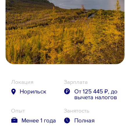
Школьникам
Локации
8 800 700-19-43
Локация
Зарплата
Норильск
От 125 445 ₽, до
вычета налогов
Опыт
Занятость
Менее 1 года
Полная