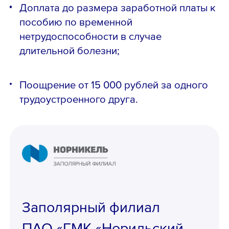
Доплата до размера заработной платы к
пособию по временной
нетрудоспособности в случае
длительной болезни;
Поощрение от 15 000 рублей за одного
трудоустроенного друга.
Ознакомлен с
Политикой
конфиденциальности
,
Порядком формирования кадрового
резерва
и
согласен
на обработку
персональных данных
Заполярный филиал
ПАО «ГМК «Норильский