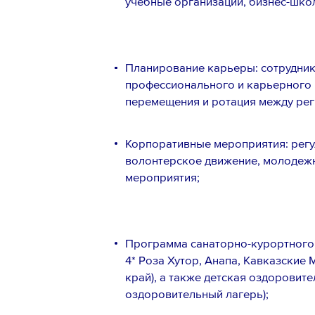
учебные организации, бизнес-шко
Планирование карьеры: сотрудни
профессионального и карьерного 
перемещения и ротация между рег
Ознакомлен с
Политикой конфи
Порядком формирования кадро
персональных данных
Корпоративные мероприятия: регу
волонтерское движение, молодеж
мероприятия;
Программа санаторно-курортного ле
4* Роза Хутор, Анапа, Кавказские
край), а также детская оздоровит
оздоровительный лагерь);