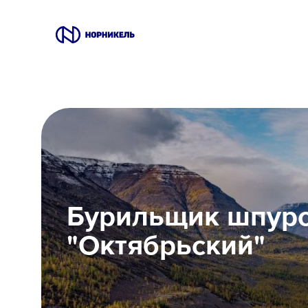
Вакансии
Производство
Офис
IT
Бурильщик шпур
Студентам
"Октябрьский"
Школьникам
Локации