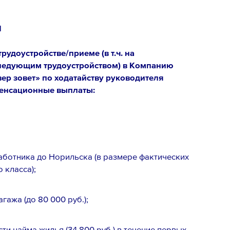
м
рудоустройстве/приеме (в т.ч. на
ледующим трудоустройством) в Компанию
ер зовет» по ходатайству руководителя
енсационные выплаты:
аботника до Норильска (в размере фактических
 класса);
гажа (до 80 000 руб.);
и найма жилья (34 800 руб.) в течение первых