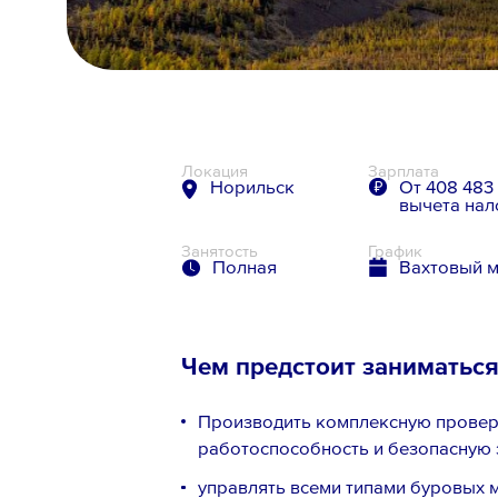
8 800 700-19-43
Локация
Зарплата
Норильск
От 408 483 
вычета нал
Занятость
График
Полная
Вахтовый 
Чем предстоит заниматьс
Производить комплексную провер
работоспособность и безопасную
управлять всеми типами буровых 