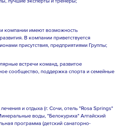
лы, лучшие эксперты и тренеры;
ки компании имеют возможность
развития. В компании приветствуется
ионами присутствия, предприятиями Группы;
денциальности
,
вого резерва
и
согласен
на обработку
лярные встречи команд, развитое
ное сообщество, поддержка спорта и семейные
чения и отдыха (г. Сочи, отель "Rosa Springs"
 Минеральные воды, "Белокуриха" Алтайский
ельная программа (детский санаторно-