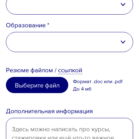
Российская Федерация
Образование *
Беларусь
Казахстан
высшее
Таджикистан
Резюме
файлом
/
ссылкой
неполное высшее
Узбекистан
Формат .doc или .pdf
Выберите файл
среднее специальное
До 4 мб
Иное
среднее
Дополнительная информация
отсутствует