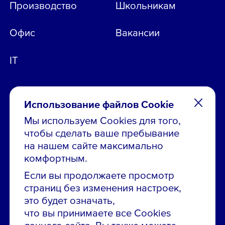
Производство
Школьникам
Офис
Вакансии
IT
Использование файлов Cookie
Мы используем Cookies для того,
чтобы сделать ваше пребывание
Остались вопросы по вакансиям?
на нашем сайте максимально
Звони в контакт-центр:
комфортным.
8 800 700-19-43
Если вы продолжаете просмотр
страниц без изменения настроек,
Сообщить об ошибке на сайте
это будет означать,
что вы принимаете все Cookies
ПАО «ГМК «Норильский никель»
Использование материалов сайта