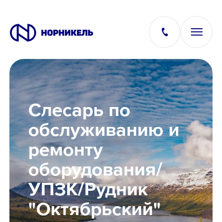
Вакансии
Слесарь по
Производство
обслуживанию и
ремонту
Офис
оборудования/
IT
УПЗК/Рудник
"Октябрьский"
Студентам