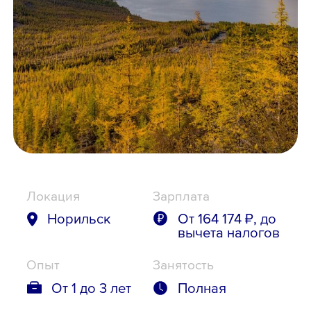
Школьникам
Локации
8 800 700-19-43
Локация
Зарплата
Норильск
От 164 174 ₽, до
вычета налогов
Опыт
Занятость
От 1 до 3 лет
Полная