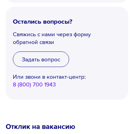
Ознакомлен с
Политикой
конфиденциальности
,
Порядком формирования кадрового
Остались вопросы?
резерва
и
согласен
на обработку
Свяжись с нами через форму
персональных данных
обратной связи
Задать вопрос
Или звони в контакт-центр:
8 (800) 700 1943
Отклик на вакансию