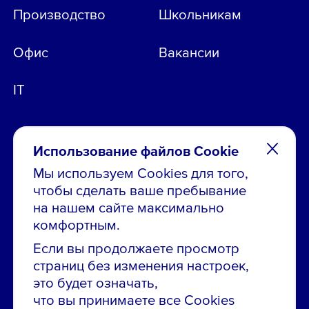
Производство
Школьникам
Офис
Вакансии
IT
Использование файлов Cookie
Мы используем Cookies для того,
чтобы сделать ваше пребывание
Остались вопросы по вакансиям?
на нашем сайте максимально
Звони в контакт-центр:
комфортным.
8 800 700-19-43
Если вы продолжаете просмотр
страниц без изменения настроек,
Сообщить об ошибке на сайте
это будет означать,
что вы принимаете все Cookies
ПАО «ГМК «Норильский никель»