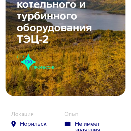
котельного и
Школьникам
турбинного
оборудования
Локации
ТЭЦ-2
8 800 700-19-43
Локация
Опыт
Норильск
Не имеет
значения