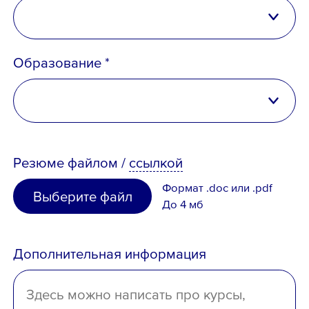
Российская Федерация
Образование *
Беларусь
Казахстан
высшее
Таджикистан
Резюме
файлом
/
ссылкой
неполное высшее
Узбекистан
Формат .doc или .pdf
Выберите файл
среднее специальное
До 4 мб
Иное
среднее
Дополнительная информация
отсутствует