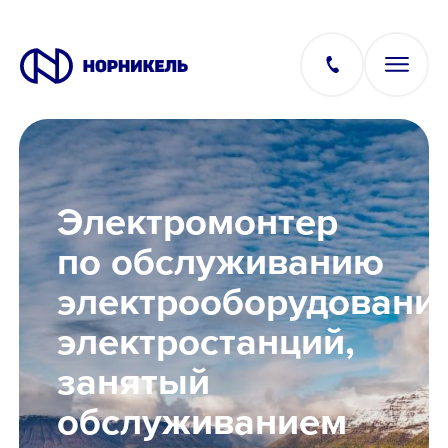
Вакансии
Электромонтер
Производство
по обслуживанию
электрооборудовани
Офис
электростанций,
IT
занятый
обслуживанием
Студентам