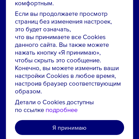
Звони в контакт-центр:
комфортным.
8 800 700-19-43
Если вы продолжаете просмотр
страниц без изменения настроек,
Сообщить об ошибке на сайте
это будет означать,
что вы принимаете все Cookies
ПАО «ГМК «Норильский никель»
данного сайта. Вы также можете
Использование материалов сайта
без согласования запрещено.
нажать кнопку «Я принимаю»,
чтобы скрыть это сообщение.
Российская Федерация, 123112, г. Москва, 1-й
Конечно, вы можете изменить ваши
Красногвардейский проезд., д. 15
настройки Cookies в любое время,
Политика конфиденциальности
настроив браузер соответствующим
Политика использования файлов cookie
образом.
Пользовательское соглашение об использовании
Детали о Cookies доступны
сайта
по ссылке
подробнее
Я принимаю
Создано в агентстве