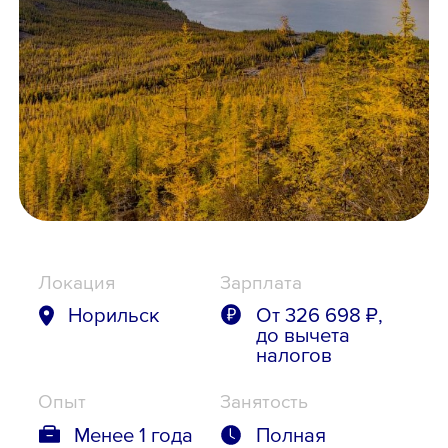
Школьникам
Локации
8 800 700-19-43
Локация
Зарплата
Норильск
От 326 698 ₽,
до вычета
налогов
Опыт
Занятость
Менее 1 года
Полная