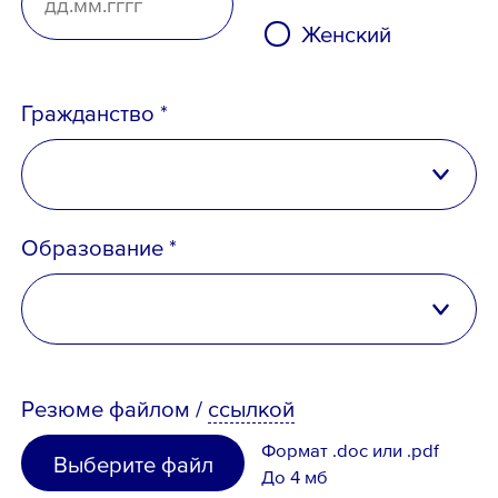
Женский
Гражданство *
Российская Федерация
Образование *
Беларусь
Казахстан
высшее
Таджикистан
Резюме
файлом
/
ссылкой
неполное высшее
Узбекистан
Формат .doc или .pdf
Выберите файл
среднее специальное
До 4 мб
Иное