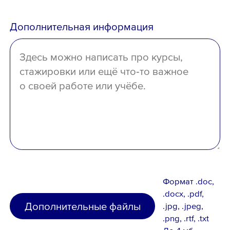
среднее
Дополнительная информация
отсутствует
Формат .doc,
.docx, .pdf,
Дополнительные файлы
.jpg, .jpeg,
.png, .rtf, .txt