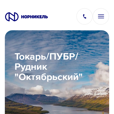
Вакансии
Токарь/ПУБР/
Производство
Рудник
"Октябрьский"
Офис
IT
Студентам