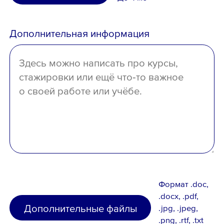
среднее
Дополнительная информация
отсутствует
Формат .doc,
.docx, .pdf,
Дополнительные файлы
.jpg, .jpeg,
.png, .rtf, .txt