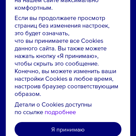
Звони в контакт-центр:
комфортным.
8 800 700-19-43
Если вы продолжаете просмотр
страниц без изменения настроек,
Сообщить об ошибке на сайте
это будет означать,
что вы принимаете все Cookies
ПАО «ГМК «Норильский никель»
данного сайта. Вы также можете
Использование материалов сайта
без согласования запрещено.
нажать кнопку «Я принимаю»,
чтобы скрыть это сообщение.
Российская Федерация, 123112, г. Москва, 1-й
Красногвардейский проезд., д. 15
Конечно, вы можете изменить ваши
настройки Cookies в любое время,
Политика конфиденциальности
настроив браузер соответствующим
Политика использования файлов cookie
образом.
Пользовательское соглашение об использовании
Детали о Cookies доступны
сайта
по ссылке
подробнее
Я принимаю
Создано в агентстве