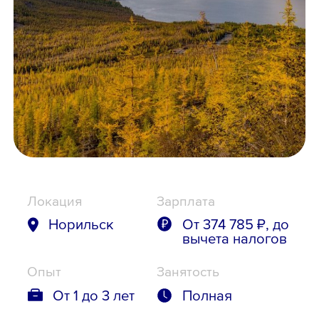
Школьникам
Локации
8 800 700-19-43
Локация
Зарплата
Норильск
От 374 785 ₽, до
вычета налогов
Опыт
Занятость
От 1 до 3 лет
Полная