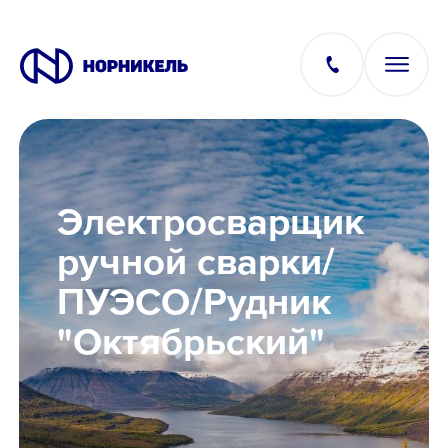
Вакансии
Электросварщик
Производство
ручной сварки/
ПУЭСО/Рудник
Офис
"Октябрьский"
IT
Студентам