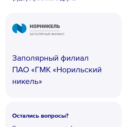
Вопрос *
Заполярный филиал
ПАО «ГМК «Норильский
никель»
Ознакомлен с
Политикой
Остались вопросы?
конфиденциальности
,