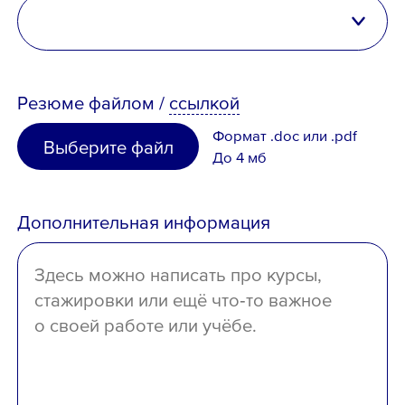
Казахстан
высшее
Таджикистан
Резюме
файлом
/
ссылкой
неполное высшее
Узбекистан
Формат .doc или .pdf
Выберите файл
среднее специальное
До 4 мб
Иное
среднее
Дополнительная информация
отсутствует