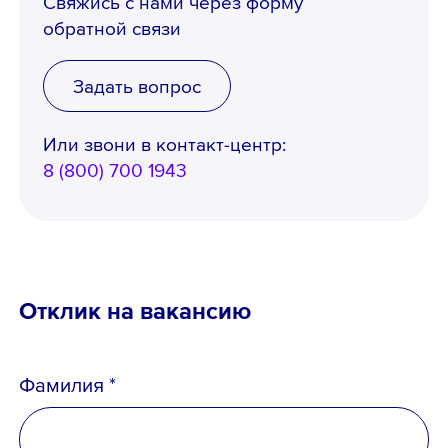
Свяжись с нами через форму
Порядком формирования кадрового
обратной связи
резерва
и
согласен
на обработку
персональных данных
Задать вопрос
Или звони в контакт-центр:
8 (800) 700 1943
Отклик на вакансию
Фамилия *