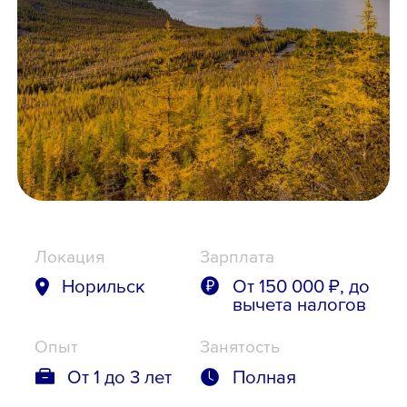
Школьникам
Локации
8 800 700-19-43
Локация
Зарплата
Норильск
От 150 000 ₽, до
вычета налогов
Опыт
Занятость
От 1 до 3 лет
Полная