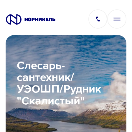
Вакансии
Слесарь-
Производство
сантехник/
УЭОШП/Рудник
Офис
"Скалистый"
IT
Студентам