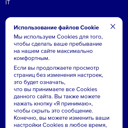
IT
Использование файлов Cookie
Мы используем Cookies для того,
чтобы сделать ваше пребывание
Остались вопросы по вакансиям?
на нашем сайте максимально
Звони в контакт-центр:
комфортным.
8 800 700-19-43
Если вы продолжаете просмотр
страниц без изменения настроек,
Сообщить об ошибке на сайте
это будет означать,
что вы принимаете все Cookies
ПАО «ГМК «Норильский никель»
данного сайта. Вы также можете
Использование материалов сайта
без согласования запрещено.
нажать кнопку «Я принимаю»,
чтобы скрыть это сообщение.
Российская Федерация, 123112, г. Москва, 1-й
Конечно, вы можете изменить ваши
Красногвардейский проезд., д. 15
настройки Cookies в любое время,