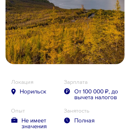
Школьникам
Локации
8 800 700-19-43
Локация
Зарплата
Норильск
От 100 000 ₽, до
вычета налогов
Опыт
Занятость
Не имеет
Полная
значения