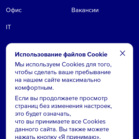
Офис
Вакансии
IT
Использование файлов Cookie
Мы используем Cookies для того,
чтобы сделать ваше пребывание
Остались вопросы по вакансиям?
на нашем сайте максимально
Звони в контакт-центр:
комфортным.
8 800 700-19-43
Если вы продолжаете просмотр
страниц без изменения настроек,
Сообщить об ошибке на сайте
это будет означать,
что вы принимаете все Cookies
ПАО «ГМК «Норильский никель»
данного сайта. Вы также можете
Использование материалов сайта
без согласования запрещено.
нажать кнопку «Я принимаю»,