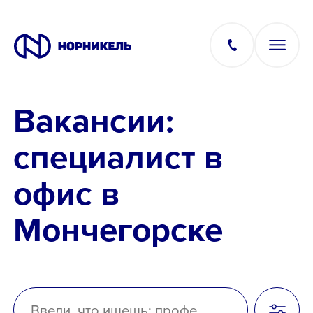
Вакансии:
Вакансии
специалист в
Производство
офис в
Офис
Мончегорске
IT
Студентам