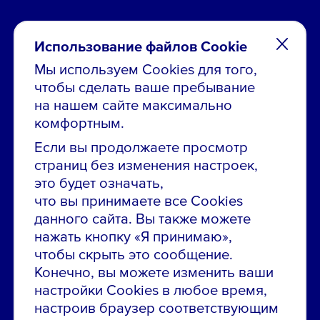
Использование файлов Cookie
Мы используем Cookies для того,
чтобы сделать ваше пребывание
Остались вопросы по вакансиям?
на нашем сайте максимально
Звони в контакт-центр:
комфортным.
8 800 700-19-43
Если вы продолжаете просмотр
страниц без изменения настроек,
Сообщить об ошибке на сайте
это будет означать,
что вы принимаете все Cookies
ПАО «ГМК «Норильский никель»
данного сайта. Вы также можете
Использование материалов сайта
без согласования запрещено.
нажать кнопку «Я принимаю»,
чтобы скрыть это сообщение.
Российская Федерация, 123112, г. Москва, 1-й
Красногвардейский проезд., д. 15
Конечно, вы можете изменить ваши
настройки Cookies в любое время,
Политика конфиденциальности
настроив браузер соответствующим