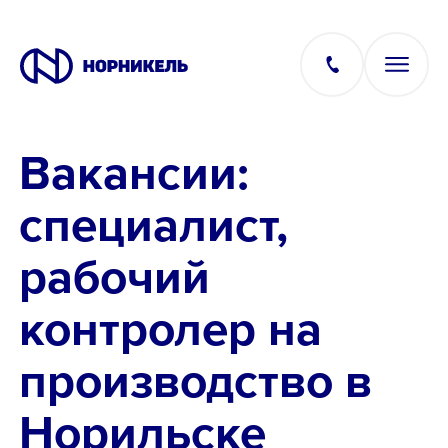
Вакансии:
Вакансии
специалист,
Производство
рабочий
Офис
контролер на
IT
производство в
Норильске
Студентам