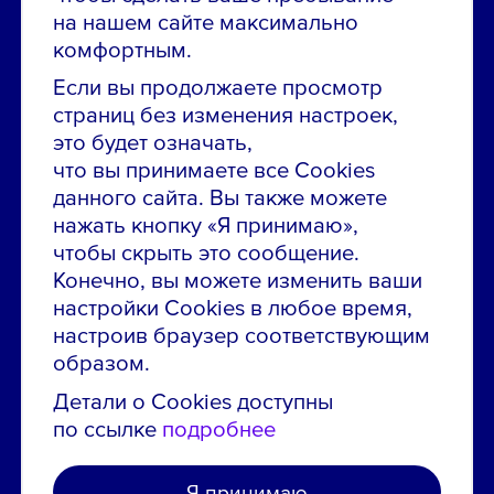
Остались вопросы по вакансиям?
на нашем сайте максимально
Звони в контакт-центр:
комфортным.
8 800 700-19-43
Если вы продолжаете просмотр
страниц без изменения настроек,
Сообщить об ошибке на сайте
это будет означать,
что вы принимаете все Cookies
ПАО «ГМК «Норильский никель»
данного сайта. Вы также можете
Использование материалов сайта
без согласования запрещено.
нажать кнопку «Я принимаю»,
чтобы скрыть это сообщение.
Российская Федерация, 123112, г. Москва, 1-й
Конечно, вы можете изменить ваши
Красногвардейский проезд., д. 15
настройки Cookies в любое время,
Политика конфиденциальности
настроив браузер соответствующим
Политика использования файлов cookie
образом.
Пользовательское соглашение об использовании
Детали о Cookies доступны
сайта
по ссылке
подробнее
Я принимаю