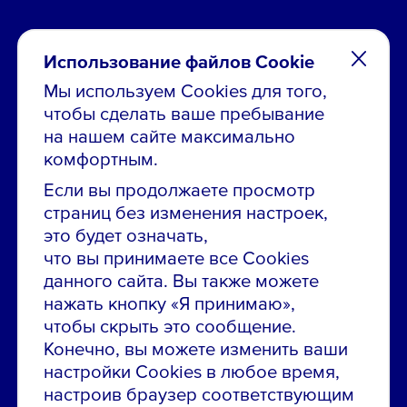
Использование файлов Cookie
Мы используем Cookies для того,
чтобы сделать ваше пребывание
Остались вопросы по вакансиям?
на нашем сайте максимально
Звони в контакт-центр:
комфортным.
8 800 700-19-43
Если вы продолжаете просмотр
страниц без изменения настроек,
Сообщить об ошибке на сайте
это будет означать,
что вы принимаете все Cookies
ПАО «ГМК «Норильский никель»
данного сайта. Вы также можете
Использование материалов сайта
без согласования запрещено.
нажать кнопку «Я принимаю»,
чтобы скрыть это сообщение.
Российская Федерация, 123112, г. Москва, 1-й
Конечно, вы можете изменить ваши
Красногвардейский проезд., д. 15
настройки Cookies в любое время,
Политика конфиденциальности
настроив браузер соответствующим