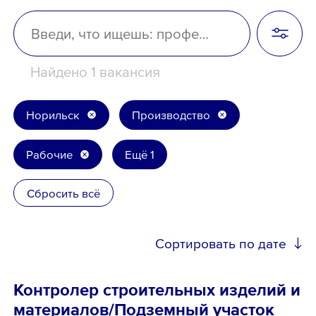
Школьникам
Локации
Найдено 1 вакансия
Норильск
Производство
8 800 700-19-43
Рабочие
Ещё 1
Сбросить всё
Сортировать по дате
Контролер строительных изделий и
материалов/Подземный участок