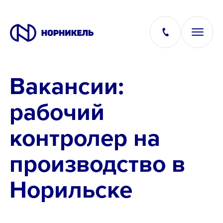
Вакансии:
Вакансии
рабочий
Производство
контролер на
Офис
производство в
IT
Норильске
Студентам